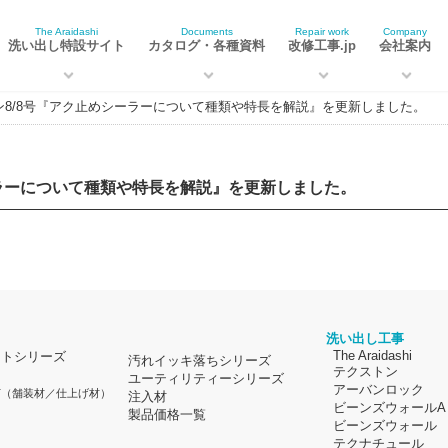
The Araidashi
Documents
Repair work
Company
洗い出し特設サイト
カタログ・各種資料
改修工事.jp
会社案内
ン8/8号『アク止めシーラーについて種類や特長を解説』を更新しました。
ーラーについて種類や特長を解説』を更新しました。
洗い出し工事
The Araidashi
イトシリーズ
汚れイッキ落ちシリーズ
テクストン
ユーティリティーシリーズ
アーバンロック
材
（舗装材／仕上げ材）
注入材
ビーンズウォールA
製品価格一覧
ビーンズウォール
テクナチュール