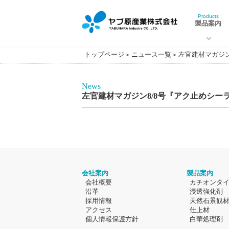
Products
製品案内
トップページ
ニュース一覧
左官建材マガジ
News
左官建材マガジン8/8号『アク止めシ
会社案内
製品案内
会社概要
カチオンタ
沿革
浸透強化剤
採用情報
天然石景観
アクセス
仕上材
個人情報保護方針
白華処理剤