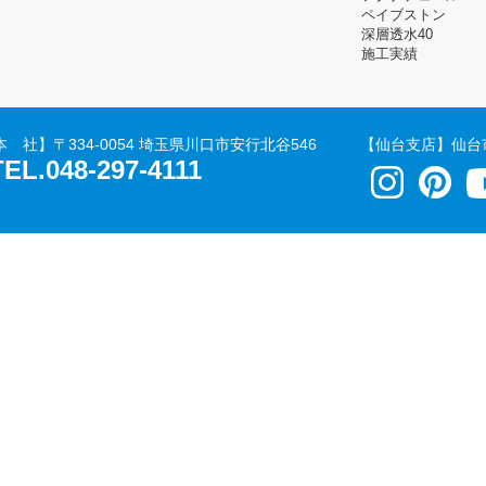
ペイブストン
深層透水40
施工実績
本 社】
〒334-0054 埼玉県川口市安行北谷546
【仙台支店】
仙台
TEL.048-297-4111