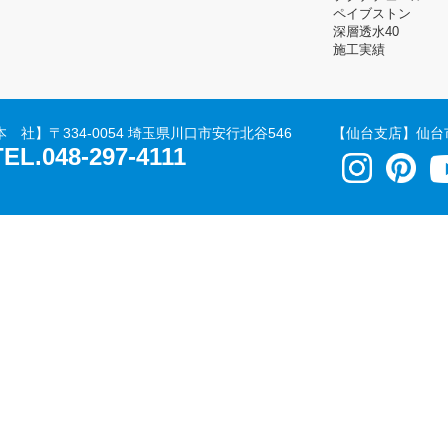
ペイブストン
深層透水40
施工実績
本 社】
〒334-0054 埼玉県川口市安行北谷546
【仙台支店】
仙台
TEL.048-297-4111