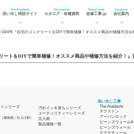
The Araidashi
Documents
Repair work
Company
洗い出し特設サイト
カタログ・各種資料
改修工事.jp
会社案内
10/4号『自宅のコンクリートをDIYで簡単補修！オススメ商品や補修方法
クリートをDIYで簡単補修！オススメ商品や補修方法を紹介！
洗い出し工事
The Araidashi
イトシリーズ
汚れイッキ落ちシリーズ
テクストン
ユーティリティーシリーズ
アーバンロック
材
（舗装材／仕上げ材）
注入材
ビーンズウォールA
製品価格一覧
ビーンズウォール
テクナチュール