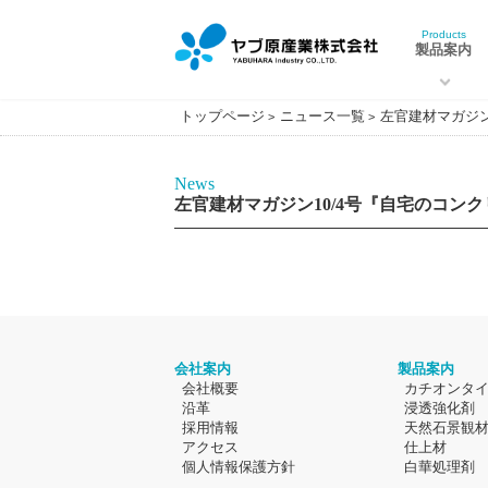
Products
製品案内
トップページ
ニュース一覧
左官建材マガジン
News
左官建材マガジン10/4号『自宅のコン
会社案内
製品案内
会社概要
カチオンタ
沿革
浸透強化剤
採用情報
天然石景観
アクセス
仕上材
個人情報保護方針
白華処理剤